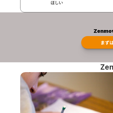
ほしい
Zenm
まず
Ze