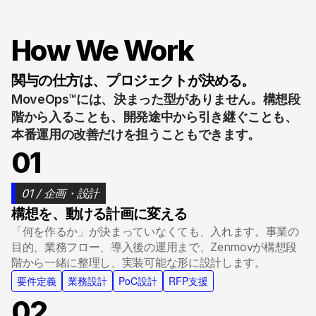
How We Work
関与の仕方は、プロジェクトが決める。
MoveOps™には、決まった型がありません。構想段
階から入ることも、開発途中から引き継ぐことも、
本番運用の改善だけを担うこともできます。
01
01 / 企画・設計
構想を、動ける計画に変える
「何を作るか」が決まっていなくても、入れます。事業の
目的、業務フロー、導入後の運用まで、Zenmovが構想段
階から一緒に整理し、実装可能な形に設計します。
要件定義
業務設計
PoC設計
RFP支援
02