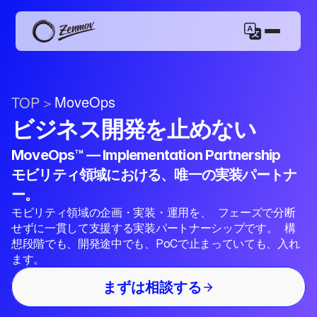
MoveOps
TOP
＞
ビジネス開発を止めない
MoveOps™ — Implementation Partnership
モビリティ領域における、唯一の実装パートナ
ー。
モビリティ領域の企画・実装・運用を、  フェーズで分断
せずに一貫して支援する実装パートナーシップです。  構
想段階でも、開発途中でも、PoCで止まっていても、入れ
ます。
まずは相談する