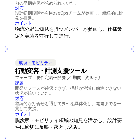
力の早期確保が求められていた。
対応
設計初期段階からMoveOpsチームが参画し、継続的に開
発を推進。
ポイント
物流分野に知見を持つメンバーが参画し、仕様策
定と実装を並行して進行。
環境・モビリティ
行動変容・計測支援ツール
フェーズ：要件定義〜開発 ／ 期間：約10ヶ月
課題
開発リソースが確保できず、構想が停滞し前進できない
状況が続いていた。
対応
継続的な打合せを通じて要件を具体化し、開発までを一
貫して支援。
ポイント
脱炭素・モビリティ領域の知見を活かし、設計要
件に適切に反映・落とし込み。