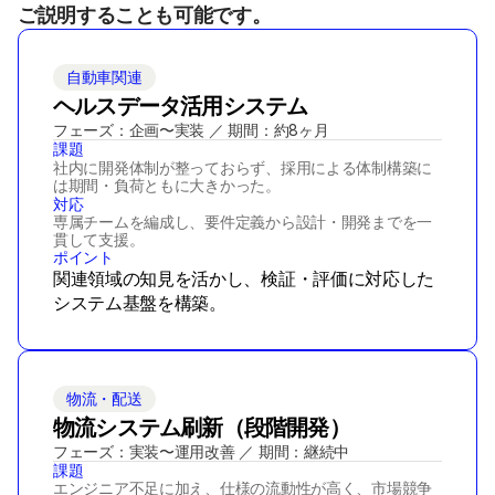
ご説明することも可能です。
自動車関連
ヘルスデータ活用システム
フェーズ：企画〜実装 ／ 期間：約8ヶ月
課題
社内に開発体制が整っておらず、採用による体制構築に
は期間・負荷ともに大きかった。
対応
専属チームを編成し、要件定義から設計・開発までを一
貫して支援。
ポイント
関連領域の知見を活かし、検証・評価に対応した
システム基盤を構築。
物流・配送
物流システム刷新（段階開発）
フェーズ：実装〜運用改善 ／ 期間：継続中
課題
エンジニア不足に加え、仕様の流動性が高く、市場競争