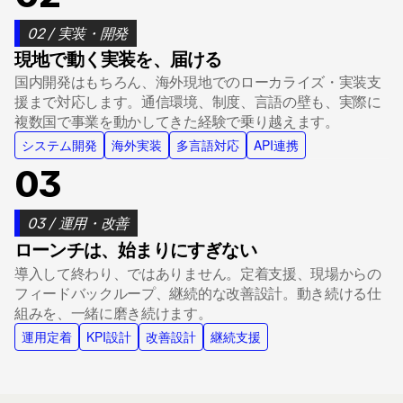
02 / 実装・開発
現地で動く実装を、届ける
国内開発はもちろん、海外現地でのローカライズ・実装支
援まで対応します。通信環境、制度、言語の壁も、実際に
複数国で事業を動かしてきた経験で乗り越えます。
システム開発
海外実装
多言語対応
API連携
03
03 / 運用・改善
ローンチは、始まりにすぎない
導入して終わり、ではありません。定着支援、現場からの
フィードバックループ、継続的な改善設計。動き続ける仕
組みを、一緒に磨き続けます。
運用定着
KPI設計
改善設計
継続支援