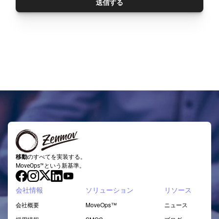
送信する
移動
のすべてを実装する。
MoveOps™という新基準。
会社情報
ソリューション
リソース
会社概要
MoveOps™
ニュース