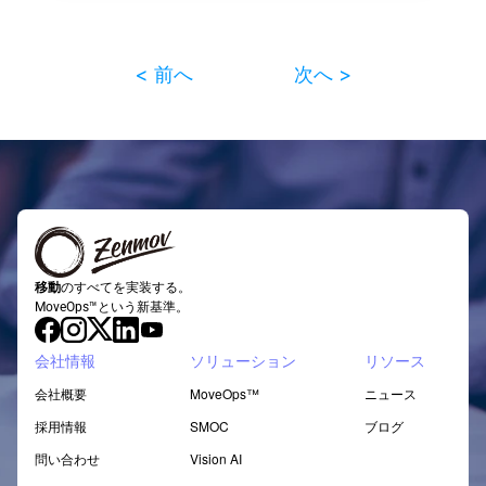
< 前へ
次へ >
移動
のすべてを実装する。
MoveOps™という新基準。
会社情報
ソリューション
リソース
会社概要
MoveOps™
ニュース
採用情報
SMOC
ブログ
問い合わせ
Vision AI