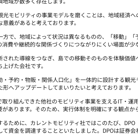
嶼地域が数多く存在します。
観光モビリティの事業モデルを磨くことは、地域経済へ
な意義があると考えております。
一方で、地域によって状況は異なるものの、「移動」「
の消費や継続的な関係づくりにつながりにくい場面が少
断された導線をつなぎ、島での移動そのものを体験価値
ち上げた会社です。
動・予約・物販・関係人口化」を一体的に設計する観光
た形へアップデートしてまいりたいと考えております。
まで取り組んできた他社のモビリティ事業を支えるIT・
要があります。そのため、実行体制を明確にする観点か
に、カレントモビリティ社ではこのたび、DPO（Direct 
して資金を調達することといたしました。DPOは証券会