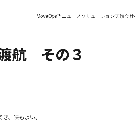
MoveOps™
ニュース
ソリューション
実績
会社
渡航　その３
でき、味もよい。